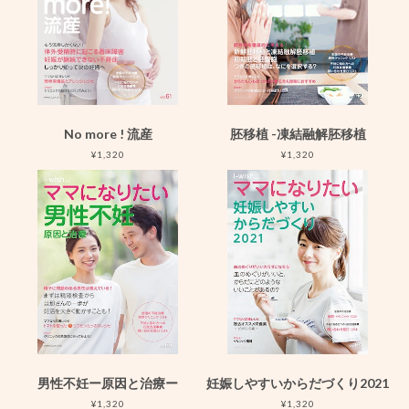
No more ! 流産
胚移植 -凍結融解胚移植
¥1,320
¥1,320
男性不妊ー原因と治療ー
妊娠しやすいからだづくり2021
¥1,320
¥1,320