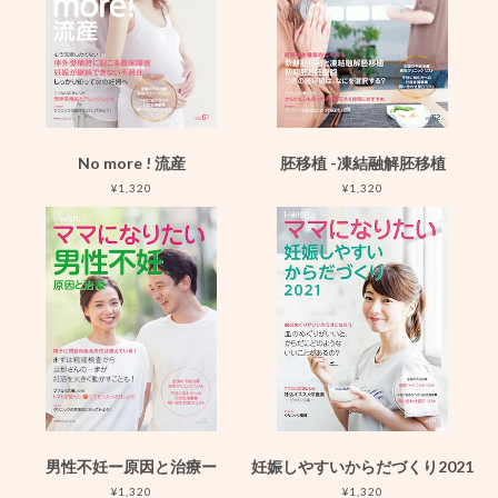
No more ! 流産
胚移植 -凍結融解胚移植
¥1,320
¥1,320
男性不妊ー原因と治療ー
妊娠しやすいからだづくり2021
¥1,320
¥1,320